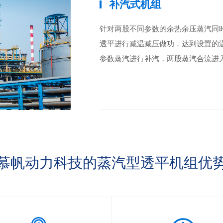
补汽式机组
针对两股不同参数的余热余压蒸汽同
透平进行减温减压做功，达到设置的
参数蒸汽进行补汽，两股蒸汽合流进
慕帆动力科技的蒸汽型透平机组优