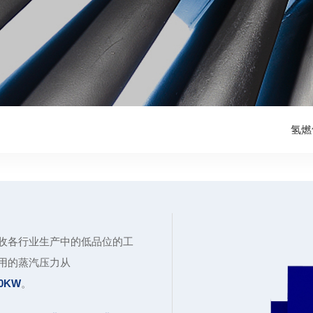
氢燃
回收各行业生产中的低品位的工
用的蒸汽压力从
00KW
。