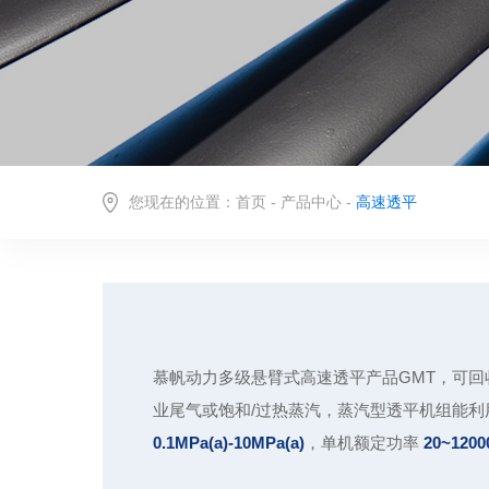
您现在的位置：
首页
-
产品中心
-
高速透平
慕帆动力多级悬臂式高速透平产品GMT，可
业尾气或饱和/过热蒸汽，蒸汽型透平机组能利
0.1MPa(a)-10MPa(a)
，单机额定功率
20~120