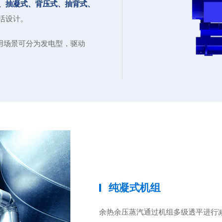
、抽凝式、背压式、抽背式、
活设计。
用场景可分为发电型，驱动
纯凝式机组
余热余压蒸汽通过机组多级透平进行减温